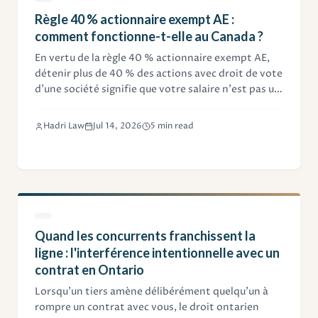
Règle 40 % actionnaire exempt AE :
comment fonctionne-t-elle au Canada ?
En vertu de la règle 40 % actionnaire exempt AE,
détenir plus de 40 % des actions avec droit de vote
d'une société signifie que votre salaire n'est pas un
emploi assurable. Ni vous ni votre société n'avez à
verser de cotisations d'assurance-emploi, mais
Hadri Law
Jul 14, 2026
5 min read
vous ne pouvez pas non plus réclamer de
prestations.
Quand les concurrents franchissent la
ligne : l'interférence intentionnelle avec un
contrat en Ontario
Lorsqu'un tiers amène délibérément quelqu'un à
rompre un contrat avec vous, le droit ontarien