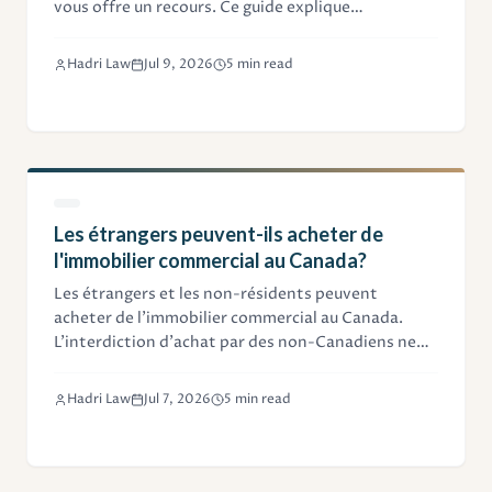
vous offre un recours. Ce guide explique
l'interférence intentionnelle avec un contrat,
l'incitation à la violation et le délit de moyens
Hadri Law
Jul 9, 2026
5 min read
illicites.
Les étrangers peuvent-ils acheter de
l'immobilier commercial au Canada?
Les étrangers et les non-résidents peuvent
acheter de l'immobilier commercial au Canada.
L'interdiction d'achat par des non-Canadiens ne
couvre que les immeubles résidentiels de trois
logements ou moins. Ce guide explique les règles
Hadri Law
Jul 7, 2026
5 min read
applicables, les structures d'acquisition courantes
et les obligations fiscales des non-résidents.