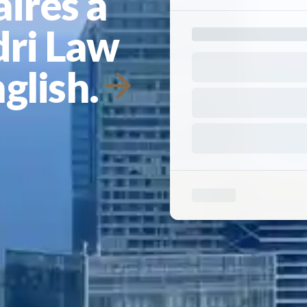
aires à
dri Law
glish.