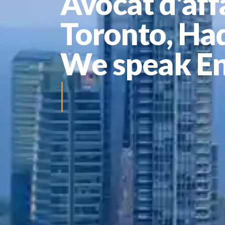
Avocat d'aff
Toronto, Ha
We speak En