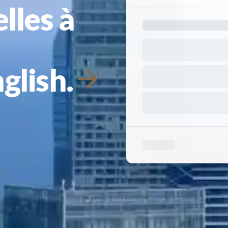
lles à
glish.