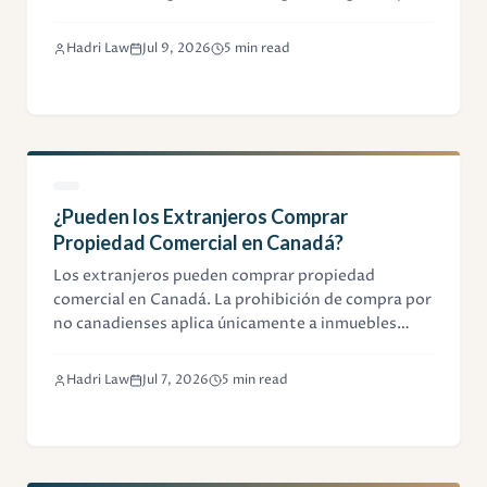
la interferencia intencional con contratos, la
inducción al incumplimiento y el tort de medios
Hadri Law
Jul 9, 2026
5 min read
ilícitos.
¿Pueden los Extranjeros Comprar
Propiedad Comercial en Canadá?
Los extranjeros pueden comprar propiedad
comercial en Canadá. La prohibición de compra por
no canadienses aplica únicamente a inmuebles
residenciales de tres unidades o menos. Esta guía
explica qué reglas aplican, cómo estructurar la
Hadri Law
Jul 7, 2026
5 min read
adquisición y las obligaciones fiscales para no
residentes.