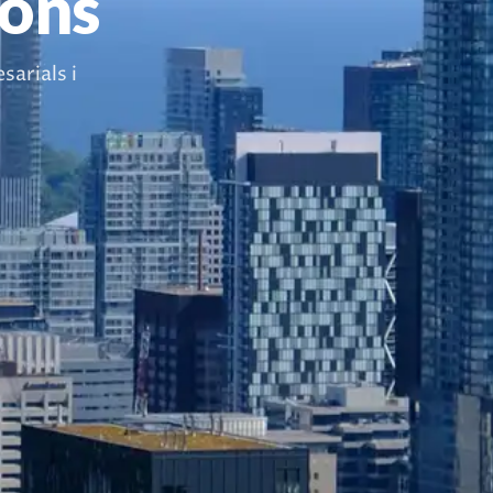
ions
arials i