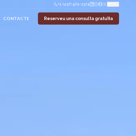
+1 (437) 974-2374
CA
CONTACTE
Reserveu una consulta gratuïta