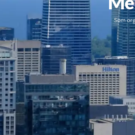
Mem
Som org