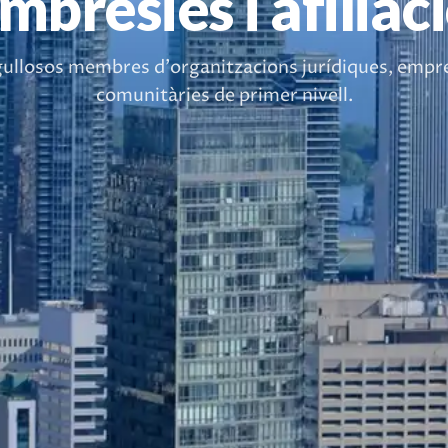
bresies i afiliac
ullosos membres d'organitzacions jurídiques, empres
comunitàries de primer nivell.