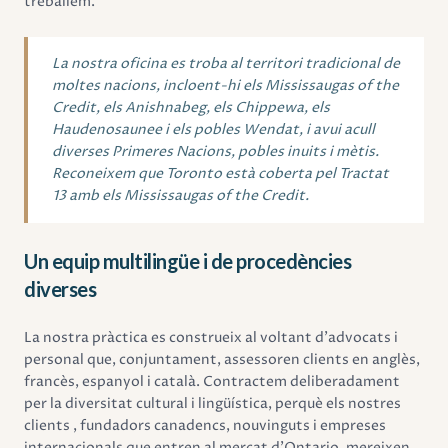
treballem.
La nostra oficina es troba al territori tradicional de
moltes nacions, incloent-hi els Mississaugas of the
Credit, els Anishnabeg, els Chippewa, els
Haudenosaunee i els pobles Wendat, i avui acull
diverses Primeres Nacions, pobles inuits i mètis.
Reconeixem que Toronto està coberta pel Tractat
13 amb els Mississaugas of the Credit.
Un equip multilingüe i de procedències
diverses
La nostra pràctica es construeix al voltant d'advocats i
personal que, conjuntament, assessoren clients en anglès,
francès, espanyol i català. Contractem deliberadament
per la diversitat cultural i lingüística, perquè els nostres
clients , fundadors canadencs, nouvinguts i empreses
internacionals que entren al mercat d'Ontario, mereixen