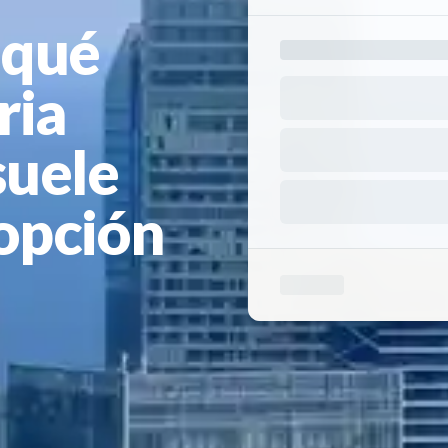
 qué
ria
suele
 opción