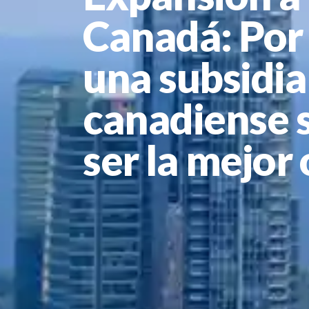
Canadá: Por
una subsidia
canadiense 
ser la mejor