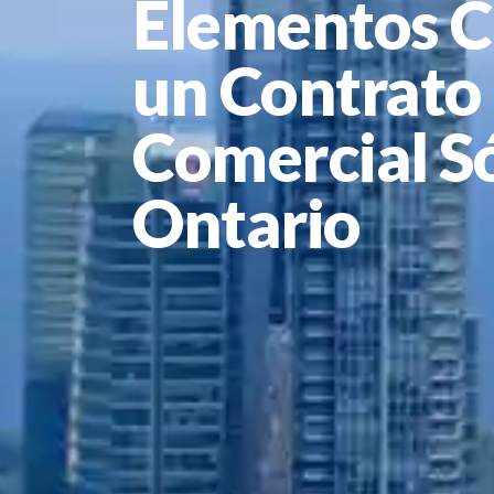
Elementos C
un Contrato
Comercial Só
Ontario