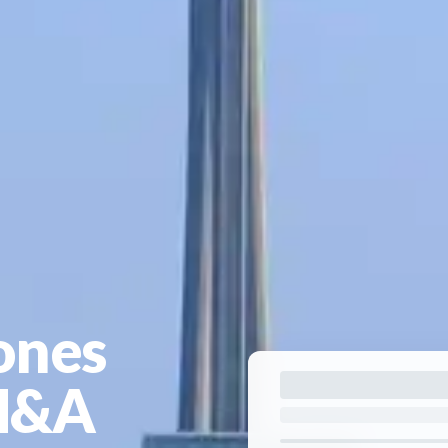
ones
 M&A