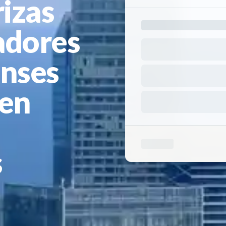
izas
adores
nses
ren
s