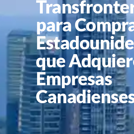
Transfronter
para Compr
Estadounide
que Adquie
Empresas
Canadiense