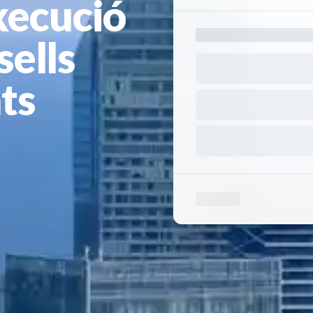
xecució
ells
ts