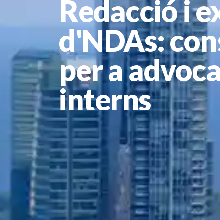
Redacció i e
d'NDAs: cons
per a advoca
interns